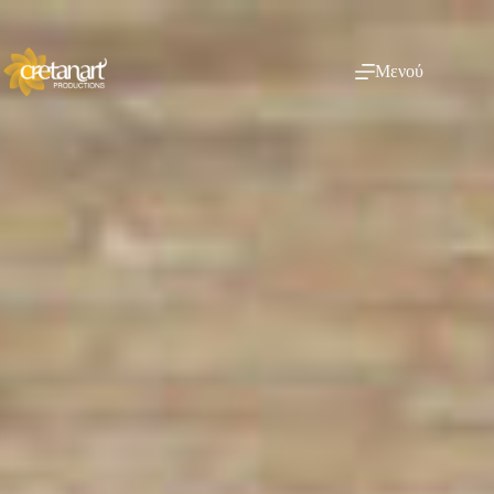
Μενού