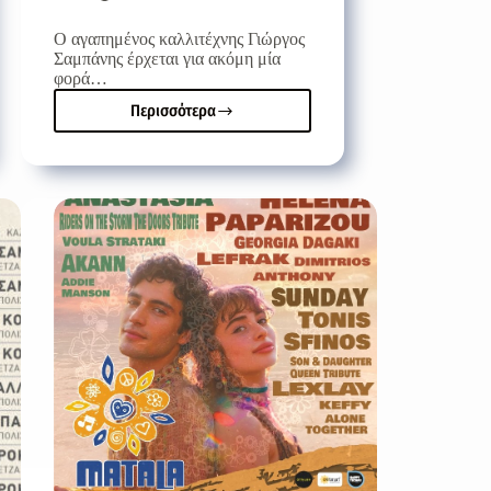
Ο αγαπημένος καλλιτέχνης Γιώργος
Σαμπάνης έρχεται για ακόμη μία
φορά…
Περισσότερα
Ο
Γιώργος
Σαμπάνης
επιστρέφει
στην
Κρήτη
για
δύο
μεγάλες
συναυλίες