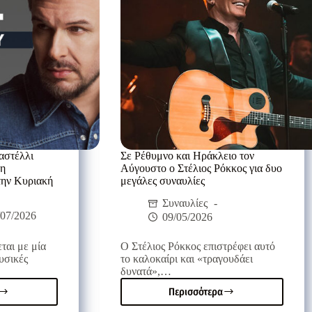
έρεια
Μπανάνας
ης
στην
Άρβη
αστέλλι
Σε Ρέθυμνο και Ηράκλειο τον
λη
Αύγουστο ο Στέλιος Ρόκκος για δυο
την Κυριακή
μεγάλες συναυλίες
Συναυλίες
/07/2026
09/05/2026
ται με μία
Ο Στέλιος Ρόκκος επιστρέφει αυτό
υσικές
το καλοκαίρι και «τραγουδάει
δυνατά»,…
Περισσότερα
Σε
ς
Ρέθυμνο