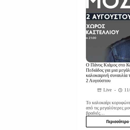
Περιφ
Κρήτ
Ο Πάνος Κιάμος στο Κ
Πεδιάδος για μια μεγά
καλοκαιρινή συναυλία 
2 Αυγούστου
Live
11
Το καλοκαίρι κορυφώνε
από τις μεγαλύτερες μο
βραδιές…
Περισσότερα
Ο
Πάνο