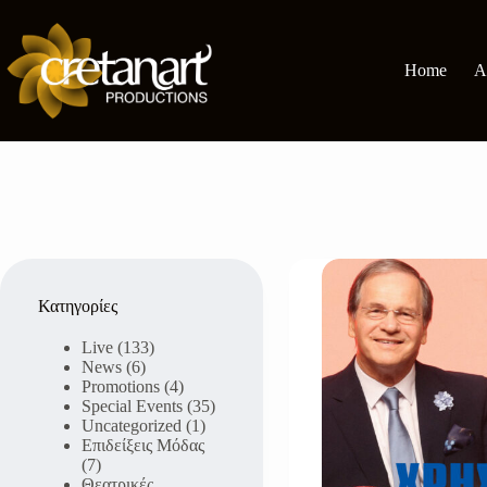
Μετάβαση
στο
περιεχόμενο
Home
A
Κατηγορίες
Live
(133)
News
(6)
Promotions
(4)
Special Events
(35)
Uncategorized
(1)
Επιδείξεις Μόδας
(7)
Θεατρικές