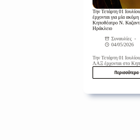
Την Τετάρτη 01 Ιουλίο
έρχονται για μία ακόμη
Κηποθέατρο Ν. Καζαντ
Ηράκλειο
Συναυλίες
04/05/2026
Την Τετάρτη 01 Ιουλίο
ΛΑΞ έρχονται στο Κη
Περισσότερα
Την
Τετάρ
01
Ιουλί
οι
Πυξ
Λαξ
έρχον
για
μία
ακόμ
φορά