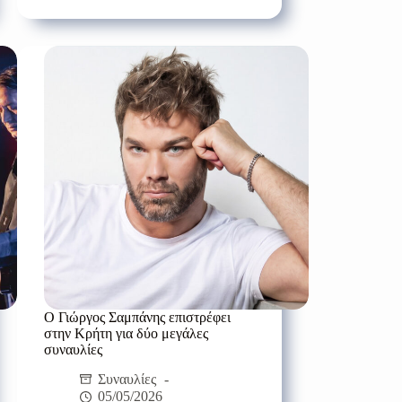
Παπακωνσταντίνου
έρχεται
στο
Θέατρο
Τεχνόπολις
στο
Ηράκλειο,
την
Τετάρτη
29
Ιουλίου
Ο Γιώργος Σαμπάνης επιστρέφει
στην Κρήτη για δύο μεγάλες
συναυλίες
Συναυλίες
05/05/2026