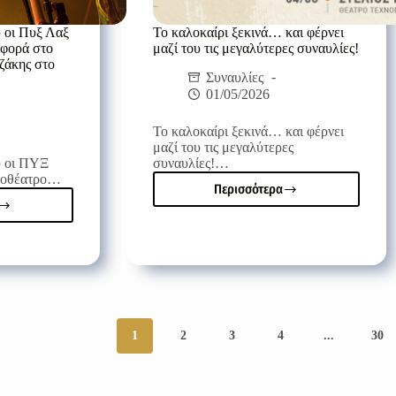
υ οι Πυξ Λαξ
Το καλοκαίρι ξεκινά… και φέρνει
 φορά στο
μαζί του τις μεγαλύτερες συναυλίες!
ζάκης στο
Συναυλίες
01/05/2026
Το καλοκαίρι ξεκινά… και φέρνει
μαζί του τις μεγαλύτερες
υ οι ΠΥΞ
συναυλίες!…
ποθέατρο…
Περισσότερα
Το
καλοκαίρι
τη
ξεκινά…
και
ου
φέρνει
μαζί
του
τις
ται
μεγαλύτερες
1
2
3
4
...
30
συναυλίες!
η