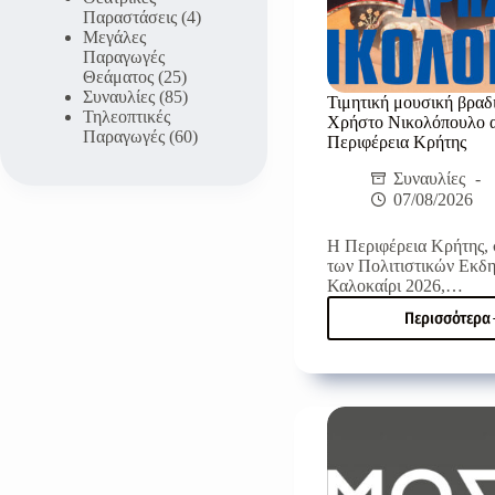
Παραστάσεις
(4)
Μεγάλες
Παραγωγές
Θεάματος
(25)
Συναυλίες
(85)
Τιμητική μουσική βραδι
Τηλεοπτικές
Χρήστο Νικολόπουλο α
Παραγωγές
(60)
Περιφέρεια Κρήτης
Συναυλίες
07/08/2026
Η Περιφέρεια Κρήτης, 
των Πολιτιστικών Εκ
Καλοκαίρι 2026,…
Περισσότερα
Τιμητ
μουσ
βραδ
για
τον
Χρήσ
Νικο
από
την