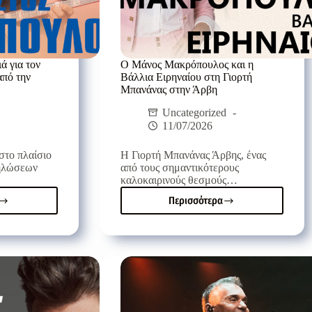
ά για τον
Ο Μάνος Μακρόπουλος και η
πό την
Βάλλια Ειρηναίου στη Γιορτή
Μπανάνας στην Άρβη
Uncategorized
11/07/2026
στο πλαίσιο
Η Γιορτή Μπανάνας Άρβης, ένας
δηλώσεων
από τους σημαντικότερους
καλοκαιρινούς θεσμούς…
Περισσότερα
ική
Ο
ική
Μάνος
ιά
Μακρόπουλος
και
η
το
Βάλλια
λόπουλο
Ειρηναίου
στη
Γιορτή