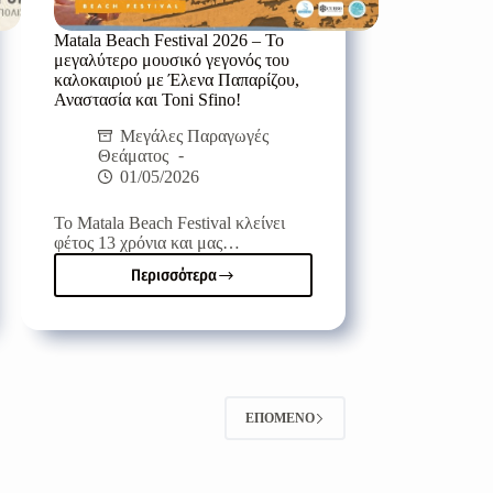
Matala Beach Festival 2026 – Το
μεγαλύτερο μουσικό γεγονός του
καλοκαιριού με Έλενα Παπαρίζου,
Αναστασία και Toni Sfino!
Μεγάλες Παραγωγές
Θεάματος
01/05/2026
Το Matala Beach Festival κλείνει
φέτος 13 χρόνια και μας…
Περισσότερα
Matala
Beach
Festival
2026
–
Το
μεγαλύτερο
ΕΠΌΜΕΝΟ
μουσικό
γεγονός
του
καλοκαιριού