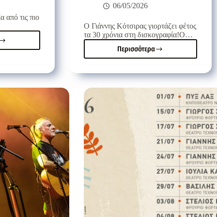
06/05/2026
α από τις πιο
Ο Γιάννης Κότσιρας γιορτάζει φέτος
τα 30 χρόνια στη δισκογραφία!Ο…
Περισσότερα
α
Ο
μάνη
Γιάννης
αι
Κότσιρας
γιορτάζει
ο
30
χρόνια
η
στη
δισκογραφία
και
λη
έρχεται
υλία
για
δυο
μοναδικές
συναυλίες
σε
Ηράκλειο
και
Ρέθυμνο