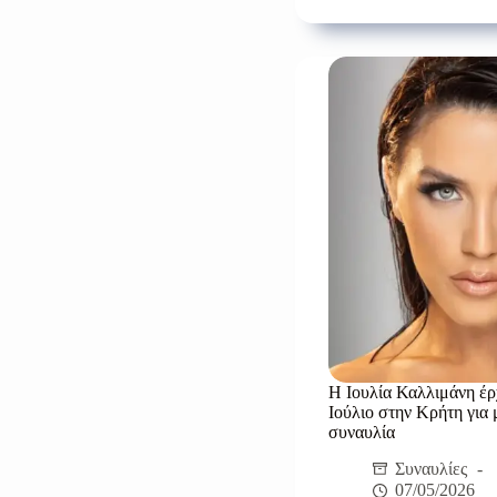
Κιάμο
στο
Καστέ
Πεδιά
για
μια
μεγά
καλοκ
συνα
την
Κυρι
2
Αυγο
Η Ιουλία Καλλιμάνη έρ
Ιούλιο στην Κρήτη για 
συναυλία
Συναυλίες
07/05/2026