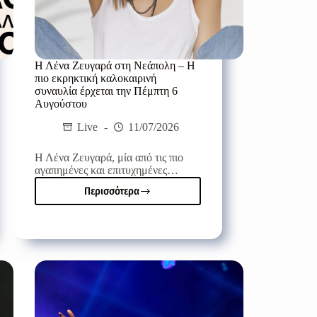
Η Λένα Ζευγαρά στη Νεάπολη – Η
πιο εκρηκτική καλοκαιρινή
συναυλία έρχεται την Πέμπτη 6
Αυγούστου
Live
11/07/2026
Η Λένα Ζευγαρά, μία από τις πιο
αγαπημένες και επιτυχημένες…
Περισσότερα
Η
Λένα
Ζευγαρά
στη
Νεάπολη
–
Η
πιο
εκρηκτική
καλοκαιρινή