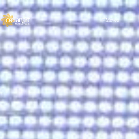
Μενού