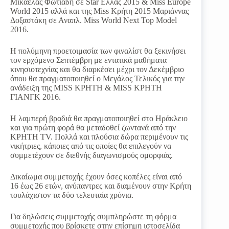
Μικαέλας Φωτιάδη σε Star Ελλάς 2015 & Miss Europe
World 2015 αλλά και της Miss Κρήτη 2015 Μαριάννας
Δοξαστάκη σε Αναπλ. Miss World Next Top Model
2016.
Η πολύμηνη προετοιμασία των φιναλίστ θα ξεκινήσει
τον ερχόμενο Σεπτέμβρη με εντατικά μαθήματα
κινησιοτεχνίας και θα διαρκέσει μέχρι τον Δεκέμβριο
όπου θα πραγματοποιηθεί ο Μεγάλος Τελικός για την
ανάδειξη της MISS ΚΡΗΤΗ & MISS ΚΡΗΤΗ
ΓΙΑΝΓΚ 2016.
Η λαμπερή βραδιά θα πραγματοποιηθεί στο Ηράκλειο
και για πρώτη φορά θα μεταδοθεί ζωντανά από την
ΚΡΗΤΗ TV. Πολλά και πλούσια δώρα περιμένουν τις
νικήτριες, κάποιες από τις οποίες θα επιλεγούν να
συμμετέχουν σε διεθνής διαγωνισμούς ομορφιάς.
Δικαίωμα συμμετοχής έχουν όσες κοπέλες είναι από
16 έως 26 ετών, ανύπαντρες και διαμένουν στην Κρήτη
τουλάχιστον τα δύο τελευταία χρόνια.
Για δηλώσεις συμμετοχής συμπληρώστε τη φόρμα
συμμετοχής που βρίσκετε στην επίσημη ιστοσελίδα