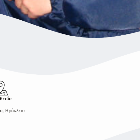
θεσία
co, Ηράκλειο