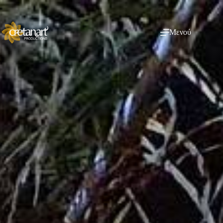
Μενού