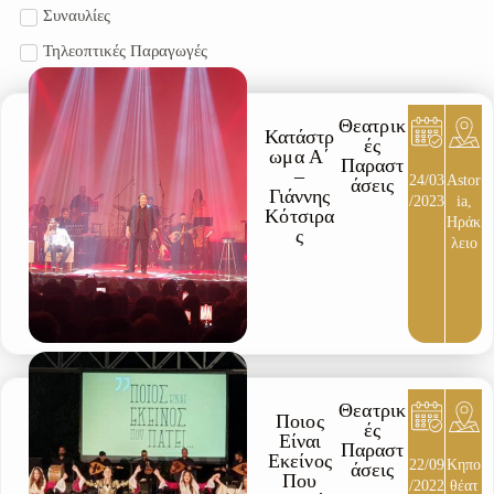
Συναυλίες
Τηλεοπτικές Παραγωγές
Θεατρικ
Κατάστρ
ές
ωμα Α΄
Παραστ
–
24/03
Astor
άσεις
Γιάννης
/2023
ia,
Κότσιρα
Ηράκ
ς
λειο
Θεατρικ
Ποιος
ές
Είναι
Παραστ
Εκείνος
22/09
Κηπο
άσεις
Που
/2022
θέατ