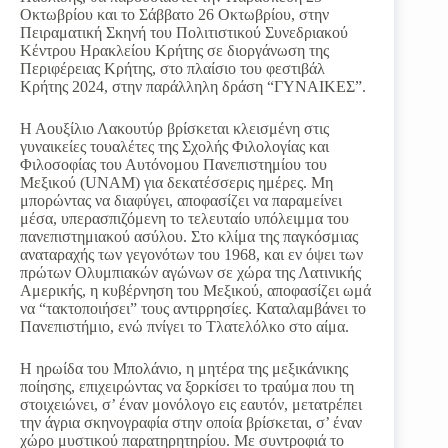
Οκτωβρίου και το Σάββατο 26 Οκτωβρίου, στην
Πειραματική Σκηνή του Πολιτιστικού Συνεδριακού
Κέντρου Ηρακλείου Κρήτης σε διοργάνωση της
Περιφέρειας Κρήτης, στο πλαίσιο του φεστιβάλ
Κρήτης 2024, στην παράλληλη δράση “ΓΥΝΑΙΚΕΣ”.
Η Αουξίλιο Λακουτύρ βρίσκεται κλεισμένη στις
γυναικείες τουαλέτες της Σχολής Φιλολογίας και
Φιλοσοφίας του Αυτόνομου Πανεπιστημίου του
Μεξικού (UNAM) για δεκατέσσερις ημέρες. Μη
μπορώντας να διαφύγει, αποφασίζει να παραμείνει
μέσα, υπερασπιζόμενη το τελευταίο υπόλειμμα του
πανεπιστημιακού ασύλου. Στο κλίμα της παγκόσμιας
αναταραχής των γεγονότων του 1968, και εν όψει των
πρώτων Ολυμπιακών αγώνων σε χώρα της Λατινικής
Αμερικής, η κυβέρνηση του Μεξικού, αποφασίζει ωμά
να “τακτοποιήσει” τους αντιρρησίες. Καταλαμβάνει το
Πανεπιστήμιο, ενώ πνίγει το Τλατελόλκο στο αίμα.
Η ηρωίδα του Μπολάνιο, η μητέρα της μεξικάνικης
ποίησης, επιχειρώντας να ξορκίσει το τραύμα που τη
στοιχειώνει, σ’ έναν μονόλογο εις εαυτόν, μετατρέπει
την άγρια σκηνογραφία στην οποία βρίσκεται, σ’ έναν
χώρο μυστικού παρατηρητηρίου. Με συντροφιά το