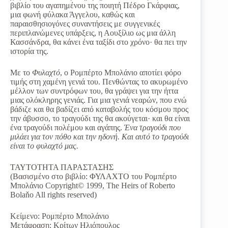
βιβλίο του αγαπημένου της ποιητή Πέδρο Γκάρφιας,
μια φωνή φύλακα Άγγελου, καθώς και
παραισθησιογόνες συναντήσεις με συγγενικές
περιπλανώμενες υπάρξεις, η Αουξίλιο ως μια άλλη
Κασσάνδρα, θα κάνει ένα ταξίδι στο χρόνο· θα πει την
ιστορία της.
Με το
Φυλαχτό
, ο Ρομπέρτο Μπολάνιο αποτίει φόρο
τιμής στη χαμένη γενιά του. Πενθώντας το ακυρωμένο
μέλλον των συντρόφων του, θα γράψει για την ήττα
μιας ολόκληρης γενιάς. Για μια γενιά νεαρών, που ενώ
βάδιζε και θα βαδίζει από καταβολής του κόσμου προς
την άβυσσο, το τραγούδι της θα ακούγεται· και θα είναι
ένα τραγούδι πολέμου και αγάπης.
Ένα τραγούδι που
μιλάει για τον πόθο και την ηδονή. Και αυτό το τραγούδι
είναι το φυλαχτό μας
.
ΤΑΥΤΟΤΗΤΑ ΠΑΡΑΣΤΑΣΗΣ
(Βασισμένο στο βιβλίο: ΦΥΛΑΧΤΟ του Ρομπέρτο
Μπολάνιο Copyright© 1999, The Heirs of Roberto
Bolaňo All rights reserved)
Κείμενο: Ρομπέρτο Μπολάνιο
Μετάφραση: Κρίτων Ηλιόπουλος