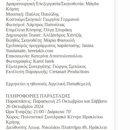
Δραματουργική Επεξεργασία/Σκηνοθεσία: Μάγδα
Κόρπη
Μουσική: Παύλος Παυλίδης
Κοστούμι/Σκηνικό: Γιωργίνα Γερμανού
Φωτισμοί: Λάμπρος Παπούλιας
Επιμέλεια Κίνησης: Όλγα Σπυράκη
Δημιουργία Teaser: Αλέξανδρος Χαντζής
Βοηθός Σκηνοθέτη: Μαρία Φασουλή
Σχεδιασμός προγράμματος παράστασης: Janina
Stasiunaite, heretakis.com
Επικοινωνία: Κατερίνα Αποστολοπούλου
Φωτογραφίες: Karol Jarek
Εξωτερικός Συνεργάτης: Γιώργος Σμπώκος
Εκτέλεση Παραγωγής: Cretanart Productions
Ερμηνεύει η ηθοποιός Αγγελική Παπαθεμελή
ΠΛΗΡΟΦΟΡΙΕΣ ΠΑΡΑΣΤΑΣΗΣ
Παραστάσεις: Παρασκευή 25 Οκτωβρίου και Σάββατο
26 Οκτωβρίου 2024
Ώρα Έναρξης: 21:00 / Διάρκεια: 70′
Χώρος: Πολιτιστικό Συνεδριακό Κέντρο Ηρακλείου
Κρήτης
Διεύθυνση: Λεωφ. Νικολάου Πλαστήρα 49, Ηράκλειο