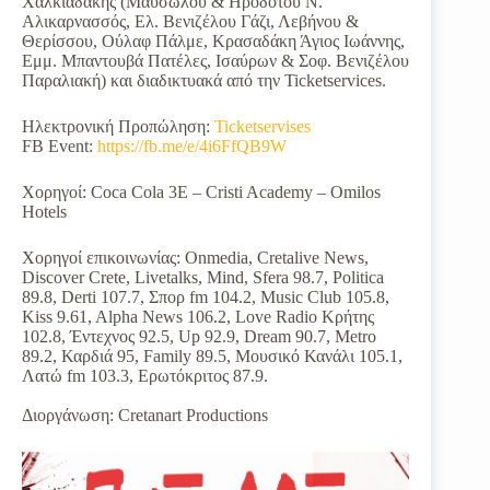
Χαλκιαδάκης (Μαυσώλου & Ηροδότου Ν.
Αλικαρνασσός, Ελ. Βενιζέλου Γάζι, Λεβήνου &
Θερίσσου, Ούλαφ Πάλμε, Κρασαδάκη Άγιος Ιωάννης,
Εμμ. Μπαντουβά Πατέλες, Ισαύρων & Σοφ. Βενιζέλου
Παραλιακή) και διαδικτυακά από την Ticketservices.
Ηλεκτρονική Προπώληση:
Ticketservises
FB Event:
https://fb.me/e/4i6FfQB9W
Χορηγοί: Coca Cola 3Ε – Cristi Academy – Omilos
Hotels
Χορηγοί επικοινωνίας: Onmedia, Cretalive News,
Discover Crete, Livetalks, Mind, Sfera 98.7, Politica
89.8, Derti 107.7, Σπορ fm 104.2, Music Club 105.8,
Kiss 9.61, Alpha News 106.2, Love Radio Κρήτης
102.8, Έντεχνος 92.5, Up 92.9, Dream 90.7, Metro
89.2, Καρδιά 95, Family 89.5, Μουσικό Κανάλι 105.1,
Λατώ fm 103.3, Ερωτόκριτος 87.9.
Διοργάνωση: Cretanart Productions