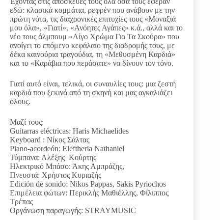
Έχοντας στις αποσκευές τους όλα όσα τους έφεραν
εδώ: κλασικά κομμάτια, ρεφρέν που ανάβουν με την
πρώτη νότα, τις διαχρονικές επιτυχίες τους «Μοναξιά
μου όλα», «Γιατί», «Ανόητες Αγάπες» κ.ά., αλλά και το
νέο τους άλμπουμ «Λίγο Χρώμα Για Τα Σκούρα» που
ανοίγει το επόμενο κεφάλαιο της διαδρομής τους, με
δέκα καινούρια τραγούδια, τη «Μεθυσμένη Καρδιά»
και το «Καράβια που περάσατε» να δίνουν τον τόνο.
Γιατί αυτό είναι, τελικά, οι συναυλίες τους: μια ζεστή
καρδιά που ξεκινά από τη σκηνή και μας αγκαλιάζει
όλους.
Μαζί τους:
Guitarras eléctricas: Haris Michaelides
Keyboard : Νίκος Σάλτας
Piano-acordeón: Eleftheria Nathaniel
Τύμπανα: Αλέξης Κούρτης
Ηλεκτρικό Μπάσο: Άκης Αμπράζης,
Πνευστά: Χρήστος Κυριαζής
Edición de sonido: Nikos Pappas, Sakis Pyriochos
Επιμέλεια φώτων: Περικλής Μαθιέλλης, Φίλιππος
Τρέπας
Οργάνωση παραγωγής: STRAYMUSIC