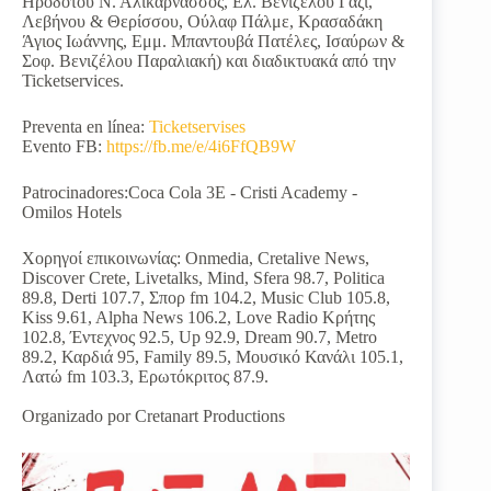
Ηροδότου Ν. Αλικαρνασσός, Ελ. Βενιζέλου Γάζι,
Λεβήνου & Θερίσσου, Ούλαφ Πάλμε, Κρασαδάκη
Άγιος Ιωάννης, Εμμ. Μπαντουβά Πατέλες, Ισαύρων &
Σοφ. Βενιζέλου Παραλιακή) και διαδικτυακά από την
Ticketservices.
Preventa en línea:
Ticketservises
Evento FB:
https://fb.me/e/4i6FfQB9W
Patrocinadores:Coca Cola 3E - Cristi Academy -
Omilos Hotels
Χορηγοί επικοινωνίας: Onmedia, Cretalive News,
Discover Crete, Livetalks, Mind, Sfera 98.7, Politica
89.8, Derti 107.7, Σπορ fm 104.2, Music Club 105.8,
Kiss 9.61, Alpha News 106.2, Love Radio Κρήτης
102.8, Έντεχνος 92.5, Up 92.9, Dream 90.7, Metro
89.2, Καρδιά 95, Family 89.5, Μουσικό Κανάλι 105.1,
Λατώ fm 103.3, Ερωτόκριτος 87.9.
Organizado por Cretanart Productions