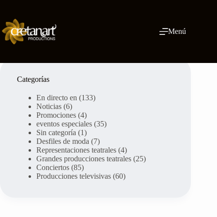
Ir
al
contenido
Menú
Categorías
En directo en
(133)
Noticias
(6)
Promociones
(4)
eventos especiales
(35)
Sin categoría
(1)
Desfiles de moda
(7)
Representaciones teatrales
(4)
Grandes producciones teatrales
(25)
Conciertos
(85)
Producciones televisivas
(60)