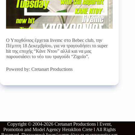
Ο Υποχθόνιος έρχεται livemc στο Bebec club, την
Πέμπτη 18 Δεκεμβρίου, για να τραγουδήσει το super
hit της εποχής “Κάνε Ντου” αλλά και να μας
παρουσιάσει το νέο του τραγούδι “Zigolo”.
Powered by: Cretanart Productions
Copyright © 2004-2026
Cretanart Productions l Event,
Promotion and Model Agency Heraklion Crete l
All Rights
Reserved.
Πνευματικά δικαιώματα: όλες οι φωτογραφίες και