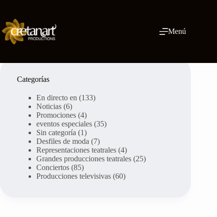
Ir
al
contenido
Menú
Categorías
En directo en
(133)
Noticias
(6)
Promociones
(4)
eventos especiales
(35)
Sin categoría
(1)
Desfiles de moda
(7)
Representaciones teatrales
(4)
Grandes producciones teatrales
(25)
Conciertos
(85)
Producciones televisivas
(60)