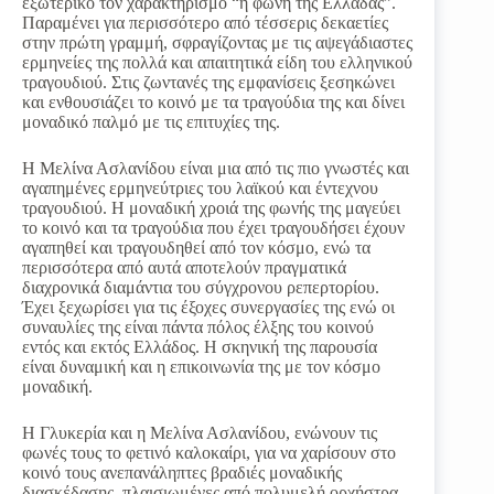
εξωτερικό τον χαρακτηρισμό “η φωνή της Ελλάδας”.
Παραμένει για περισσότερο από τέσσερις δεκαετίες
στην πρώτη γραμμή, σφραγίζοντας με τις αψεγάδιαστες
ερμηνείες της πολλά και απαιτητικά είδη του ελληνικού
τραγουδιού. Στις ζωντανές της εμφανίσεις ξεσηκώνει
και ενθουσιάζει το κοινό με τα τραγούδια της και δίνει
μοναδικό παλμό με τις επιτυχίες της.
Η Μελίνα Ασλανίδου είναι μια από τις πιο γνωστές και
αγαπημένες ερμηνεύτριες του λαϊκού και έντεχνου
τραγουδιού. Η μοναδική χροιά της φωνής της μαγεύει
το κοινό και τα τραγούδια που έχει τραγουδήσει έχουν
αγαπηθεί και τραγουδηθεί από τον κόσμο, ενώ τα
περισσότερα από αυτά αποτελούν πραγματικά
διαχρονικά διαμάντια του σύγχρονου ρεπερτορίου.
Έχει ξεχωρίσει για τις έξοχες συνεργασίες της ενώ οι
συναυλίες της είναι πάντα πόλος έλξης του κοινού
εντός και εκτός Ελλάδος. Η σκηνική της παρουσία
είναι δυναμική και η επικοινωνία της με τον κόσμο
μοναδική.
Η Γλυκερία και η Μελίνα Ασλανίδου, ενώνουν τις
φωνές τους το φετινό καλοκαίρι, για να χαρίσουν στο
κοινό τους ανεπανάληπτες βραδιές μοναδικής
διασκέδασης, πλαισιωμένες από πολυμελή ορχήστρα,