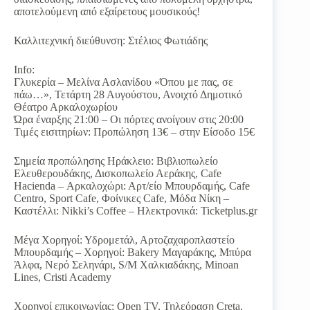
αποτελούμενη από εξαίρετους μουσικούς!
Καλλιτεχνική διεύθυνση: Στέλιος Φωτιάδης
Info:
Γλυκερία – Μελίνα Ασλανίδου «Όπου με πας, σε
πάω…», Τετάρτη 28 Αυγούστου, Ανοιχτό Δημοτικό
Θέατρο Αρκαλοχωρίου
Ώρα έναρξης 21:00 – Οι πόρτες ανοίγουν στις 20:00
Τιμές εισιτηρίων: Προπώληση 13€ – στην Είσοδο 15€
Σημεία προπώλησης Ηράκλειο: Βιβλιοπωλείο
Ελευθερουδάκης, Δισκοπωλείο Αεράκης, Cafe
Hacienda – Αρκαλοχώρι: Αρτ/είο Μπουρδαμής, Cafe
Centro, Sport Cafe, Φοίνικες Cafe, Μόδα Νίκη –
Καστέλλι: Nikki’s Coffee – Ηλεκτρονικά: Ticketplus.gr
Μέγα Χορηγοί: Υδρομετάλ, Αρτοζαχαροπλαστείο
Μπουρδαμής – Χορηγοί: Bakery Μαγαράκης, Μπύρα
Άλφα, Νερό Σεληνάρι, S/M Χαλκιαδάκης, Minoan
Lines, Cristi Academy
Χορηγοί επικοινωνίας: Open TV, Τηλεόραση Creta,