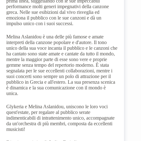
prima linea, suggellando con le sue impeccabili
performance molti generi impegnativi della canzone
greca. Nelle sue esibizioni dal vivo risveglia ed
emoziona il pubblico con le sue canzoni e dà un
impulso unico con i suoi successi.
Melina Aslanidou è una delle più famose e amate
interpreti della canzone popolare e d'autore. Il tono
unico della sua voce incanta il pubblico e le canzoni che
ha cantato sono state amate e cantate da tutto il mondo,
mentre la maggior parte di esse sono vere e proprie
gemme senza tempo del repertorio moderno. È stata
segnalata per le sue eccellenti collaborazioni, mentre i
suoi concerti sono sempre un polo di attrazione per il
pubblico in Grecia e all'estero. La sua presenza scenica
è dinamica e la sua comunicazione con il mondo è
unica.
Glykeria e Melina Aslanidou, uniscono le loro voci
quest'estate, per regalare al pubblico serate
indimenticabili di intrattenimento unico, accompagnate
da un'orchestra di più membri, composta da eccellenti
musicisti!