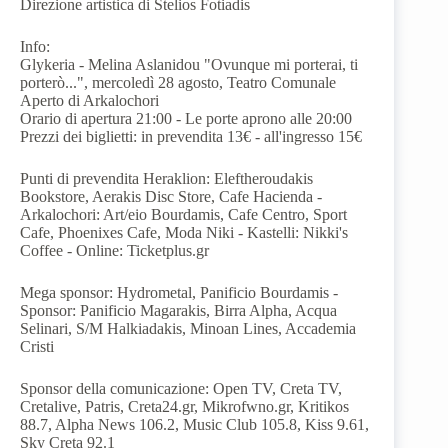
Direzione artistica di Stelios Fotiadis
Info:
Glykeria - Melina Aslanidou "Ovunque mi porterai, ti
porterò...", mercoledì 28 agosto, Teatro Comunale
Aperto di Arkalochori
Orario di apertura 21:00 - Le porte aprono alle 20:00
Prezzi dei biglietti: in prevendita 13€ - all'ingresso 15€
Punti di prevendita Heraklion: Eleftheroudakis
Bookstore, Aerakis Disc Store, Cafe Hacienda -
Arkalochori: Art/eio Bourdamis, Cafe Centro, Sport
Cafe, Phoenixes Cafe, Moda Niki - Kastelli: Nikki's
Coffee - Online: Ticketplus.gr
Mega sponsor: Hydrometal, Panificio Bourdamis -
Sponsor: Panificio Magarakis, Birra Alpha, Acqua
Selinari, S/M Halkiadakis, Minoan Lines, Accademia
Cristi
Sponsor della comunicazione: Open TV, Creta TV,
Cretalive, Patris, Creta24.gr, Mikrofwno.gr, Kritikos
88.7, Alpha News 106.2, Music Club 105.8, Kiss 9.61,
Sky Creta 92.1