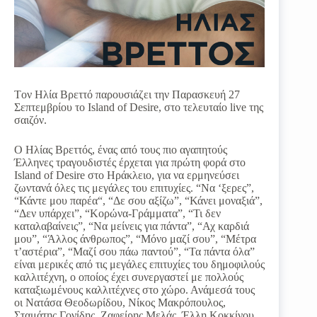
Tον Ηλία Βρεττό παρουσιάζει την Παρασκευή 27
Σεπτεμβρίου το Island of Desire, στο τελευταίο live της
σαιζόν.
Ο Ηλίας Βρεττός, ένας από τους πιο αγαπητούς
Έλληνες τραγουδιστές έρχεται για πρώτη φορά στο
Island of Desire στο Ηράκλειο, για να ερμηνεύσει
ζωντανά όλες τις μεγάλες του επιτυχίες. “Να ‘ξερες”,
“Κάντε μου παρέα“, “Δε σου αξίζω”, “Κάνει μοναξιά”,
“Δεν υπάρχει”, “Κορώνα-Γράμματα”, “Τι δεν
καταλαβαίνεις”, “Να μείνεις για πάντα”, “Αχ καρδιά
μου”, “Άλλος άνθρωπος”, “Μόνο μαζί σου”, “Μέτρα
τ’αστέρια”, “Μαζί σου πάω παντού”, “Τα πάντα όλα”
είναι μερικές από τις μεγάλες επιτυχίες του δημοφιλούς
καλλιτέχνη, ο οποίος έχει συνεργαστεί με πολλούς
καταξιωμένους καλλιτέχνες στο χώρο. Ανάμεσά τους
οι Νατάσα Θεοδωρίδου, Νίκος Μακρόπουλος,
Σταμάτης Γονίδης, Ζαφείρης Μελάς, Έλλη Κοκκίνου,