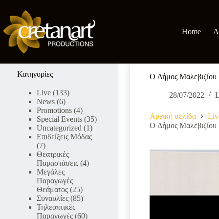
Μετάβαση
στο
περιεχόμενο
Home
A
Κατηγορίες
O Δήμος Μαλεβιζίου μ
Live
(133)
28/07/2022
L
News
(6)
Promotions
(4)
Αρχική σελίδα
Liv
Special Events
(35)
O Δήμος Μαλεβιζίου μ
Uncategorized
(1)
Επιδείξεις Μόδας
(7)
Θεατρικές
Παραστάσεις
(4)
Μεγάλες
Παραγωγές
Θεάματος
(25)
Συναυλίες
(85)
Τηλεοπτικές
Παραγωγές
(60)