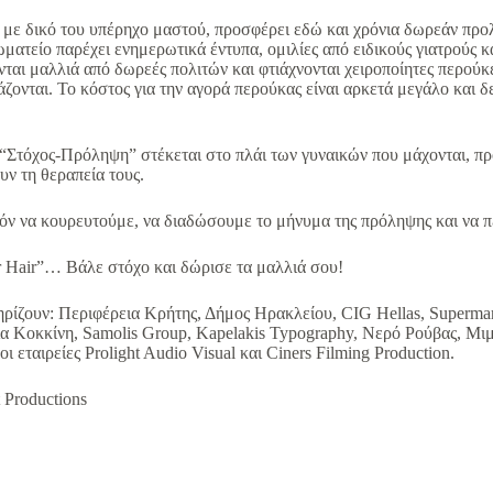
ε δικό του υπέρηχο μαστού, προσφέρει εδώ και χρόνια δωρεάν προλη
ωματείο παρέχει ενημερωτικά έντυπα, ομιλίες από ειδικούς γιατρούς 
ται μαλλιά από δωρεές πολιτών και φτιάχνονται χειροποίητες περού
ιάζονται. Το κόστος για την αγορά περούκας είναι αρκετά μεγάλο και 
ο “Στόχος-Πρόληψη” στέκεται στο πλάι των γυναικών που μάχονται, 
ν τη θεραπεία τους.
όν να κουρευτούμε, να διαδώσουμε το μήνυμα της πρόληψης και να 
our Hair”… Βάλε στόχο και δώρισε τα μαλλιά σου!
ρίζουν: Περιφέρεια Κρήτης, Δήμος Ηρακλείου, CIG Hellas, Super
 Κοκκίνη, Samolis Group, Kapelakis Typography, Νερό Ρούβας, Μιμ
ι εταιρείες Prolight Audio Visual και Ciners Filming Production.
 Productions