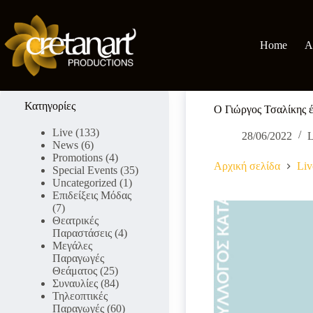
Μετάβαση
στο
περιεχόμενο
Home
A
Κατηγορίες
O Γιώργος Τσαλίκης έ
Live
(133)
28/06/2022
L
News
(6)
Promotions
(4)
Αρχική σελίδα
Liv
Special Events
(35)
Uncategorized
(1)
Επιδείξεις Μόδας
(7)
Θεατρικές
Παραστάσεις
(4)
Μεγάλες
Παραγωγές
Θεάματος
(25)
Συναυλίες
(84)
Τηλεοπτικές
Παραγωγές
(60)