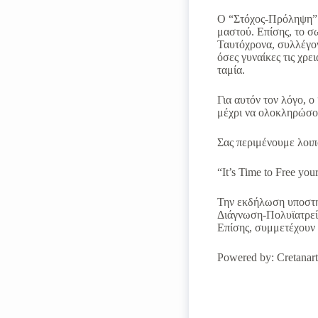
Ο “Στόχος-Πρόληψη” μ
μαστού. Επίσης, το σ
Ταυτόχρονα, συλλέγον
όσες γυναίκες τις χρε
ταμία.
Για αυτόν τον λόγο, 
μέχρι να ολοκληρώσου
Σας περιμένουμε λοιπ
“It’s Time to Free y
Την εκδήλωση υποστη
Διάγνωση-Πολυϊατρεία
Επίσης, συμμετέχουν ο
Powered by: Cretanart