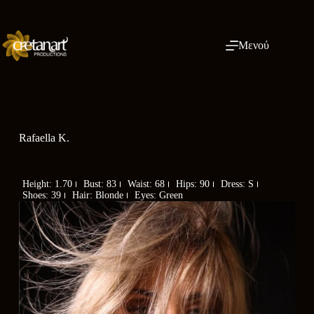
Μενού
Rafaella K.
Height: 1.70
Bust: 83
Waist: 68
Hips: 90
Dress: S
Shoes: 39
Hair: Blonde
Eyes: Green