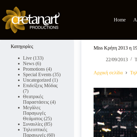
Μετάβαση
στο
περιεχόμενο
Home
A
Κατηγορίες
Miss Κρήτη 2013 η 1
Live
(133)
22/09/2013
Τ
News
(6)
Promotions
(4)
Αρχική σελίδα
Τηλ
Special Events
(35)
Uncategorized
(1)
Επιδείξεις Μόδας
(7)
Θεατρικές
Παραστάσεις
(4)
Μεγάλες
Παραγωγές
Θεάματος
(25)
Συναυλίες
(85)
Τηλεοπτικές
Παραγωγές
(60)