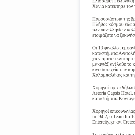
Ελισσάβετ Γεωργάκη 
Χανιά κατέκτησε τον 
Παρουσιάστρια της βρ
Πλήθος κόσμου έδωσε
των πανελληνίων καλλ
ετοιμάζετε να ξεκινήσ
Οι 13 φιναλίστ εμφαν
καταστήματα Ανατολή,
χτενίσματα των κοριτ
μακιγιάζ ανέλαβε το 
κινησιοτεχνία των κορ
Χαλαμπαλάκης και την
Χορηγοί της εκδήλωση
Astoria Capsis Hotel
καταστήματα Κοντογιάν
Χορηγοί επικοινωνίας
fm 94.2, o Team fm 10
Entercity.gr και Creteo
Την εικόνα αλλά και 