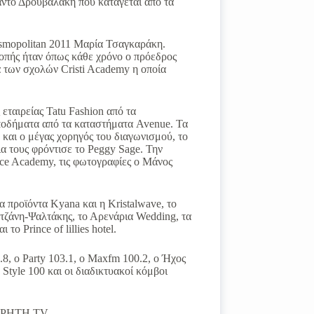
το Δρουβαλάκη που κατάγεται από τα
osmopolitan 2011 Μαρία Τσαγκαράκη.
οπής ήταν όπως κάθε χρόνο ο πρόεδρος
α των σχολών Cristi Academy η οποία
εταιρείας Tatu Fashion από τα
υποδήματα από τα καταστήματα Avenue. Τα
και ο μέγας χορηγός του διαγωνισμού, το
α τους φρόντισε το Peggy Sage. Την
ance Academy, τις φωτογραφίες ο Μάνος
 προϊόντα Kyana και η Kristalwave, το
ρτζάνη-Ψαλτάκης, το Αρενάρια Wedding, τα
ο Prince of lillies hotel.
8, ο Party 103.1, o Maxfm 100.2, ο Ήχος
Style 100 και οι διαδικτυακοί κόμβοι
η ΚΡΗΤΗ TV.