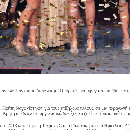
ον 34ο Παγκρήτιο Διαγωνισμό Ομορφιάς που πραγματοποιήθηκε στο De
ν Κρήτη διαγωνίστηκαν για τους επίζηλους τίτλους, σε μια παραγωγή 
η Κρήτη απέδειξε ότι οργανωτικά δεν έχει να ζηλέψει τίποτα από τις
ρήτη 2013 κατέκτησε η 19χρονη Σοφία Γαλανάκη από το Ηράκλειο, Α