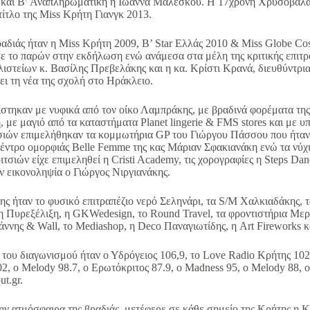
και Β’ Αναπληρωματική η Ιωάννα Μαλέσκου. Η 17χρονη Χρυσοβαλάν
τίτλο της Miss Κρήτη Γιανγκ 2013.
αδιάς ήταν η Miss Κρήτη 2009, Β’ Star Ελλάς 2010 & Miss Globe C
 το παρών στην εκδήλωση ενώ ανάμεσα στα μέλη της κριτικής επιτρ
ιστείων κ. Βασίλης Πρεβελάκης και η κα. Κρίστι Κρανά, διευθύντρι
ει τη νέα της σχολή στο Ηράκλειο.
ίστηκαν με νυφικά από τον οίκο Λαμπράκης, με βραδινά φορέματα της 
 με μαγιό από τα καταστήματα Planet lingerie & FMS stores και με 
σιών επιμελήθηκαν τα κομμωτήρια GP του Γιώργου Πάσσου που ήταν 
κέντρο ομορφιάς Belle Femme της κας Μάριαν Σφακιανάκη ενώ τα νύχι
ιτσιών είχε επιμεληθεί η Cristi Academy, τις χορογραφίες η Steps D
 εικονοληψία ο Γιώργος Νιργιανάκης.
ς ήταν το φυσικό επιτραπέζιο νερό Σεληνάρι, τα S/M Χαλκιαδάκης, τα
, η Πυρεξέλιξη, η GKWedesign, το Round Travel, τα φροντιστήρια Με
νης & Wall, το Mediashop, η Deco Παναγιωτίδης, η Art Fireworks και τ
 του διαγωνισμού ήταν ο Υδρόγειος 106,9, τo Love Radio Κρήτης 102.
2, o Melody 98.7, o Ερωτόκριτος 87.9, ο Madness 95, o Melody 88, o 
ut.gr.
την ατμόσφαιρα της βραδιάς, μετέφερε σε κάθε σημείο της Κρήτης 