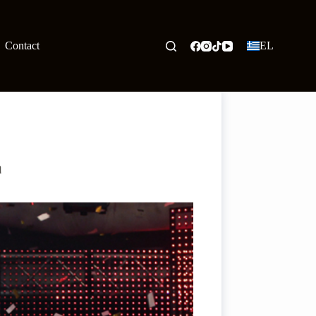
Contact
EL
η