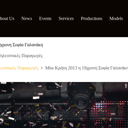
bout Us
News
Events
Services
Productions
Models
9χρονη Σοφία Γαλανάκη
ηλεοπτικές Παραγωγές
εοπτικές Παραγωγές
Miss Κρήτη 2013 η 19χρονη Σοφία Γαλανάκ