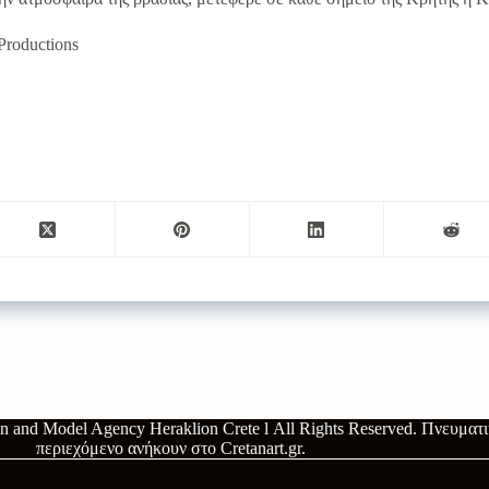
Productions
ion and Model Agency Heraklion Crete l
All Rights Reserved.
Πνευματικ
περιεχόμενο ανήκουν στο
Cretanart.gr
.