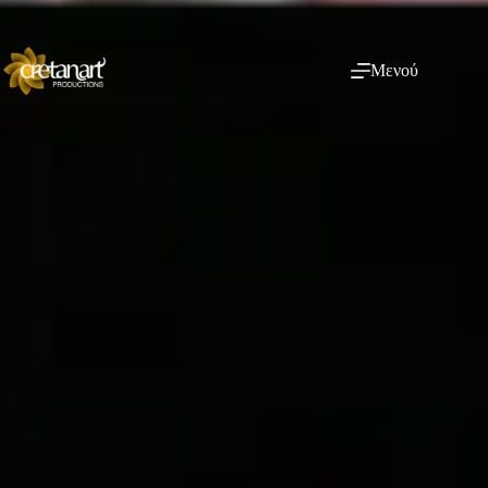
Μενού