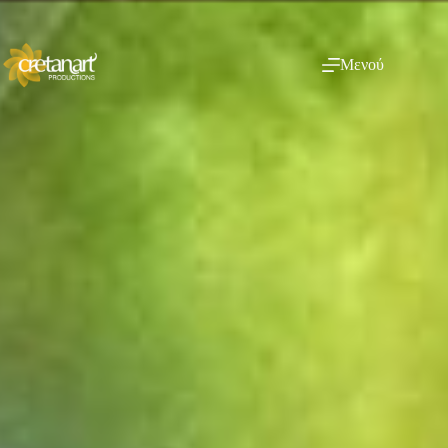
Μενού