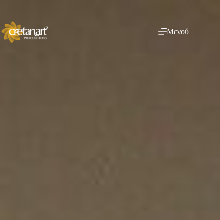
Μενού