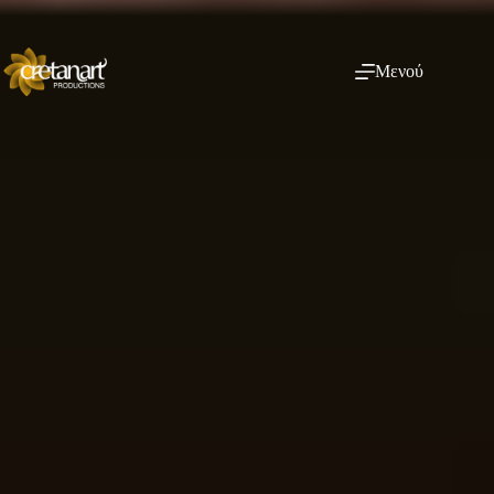
Μενού