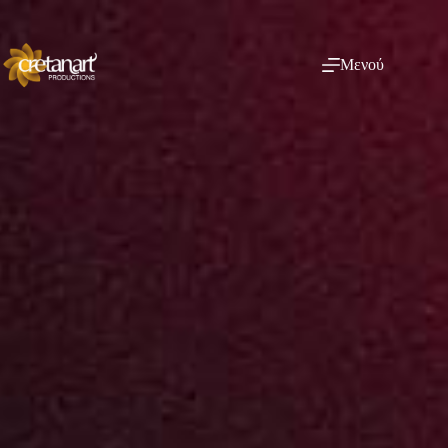
Μενού