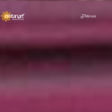
Μενού