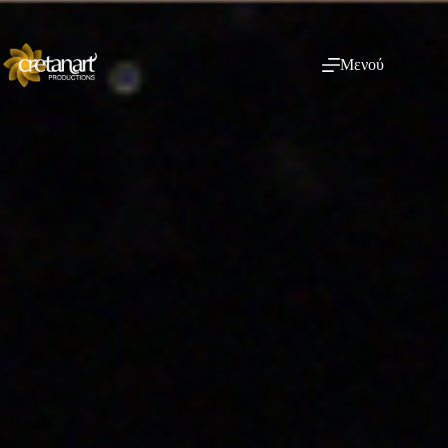
Μενού