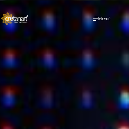
Μενού