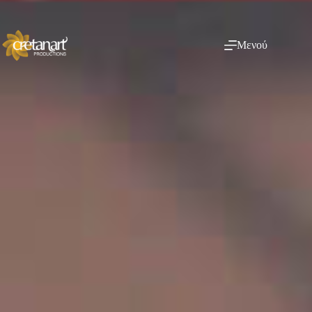
Μενού