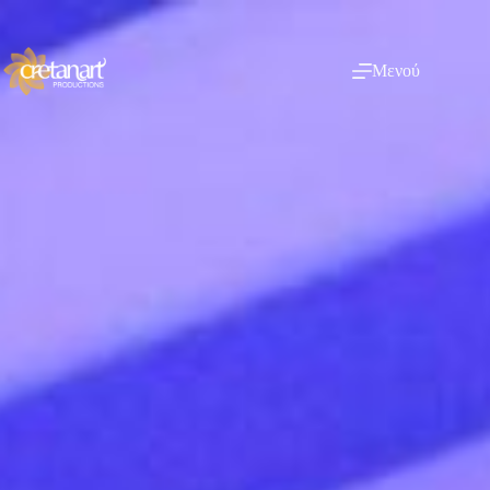
Μενού