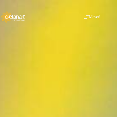
Μενού