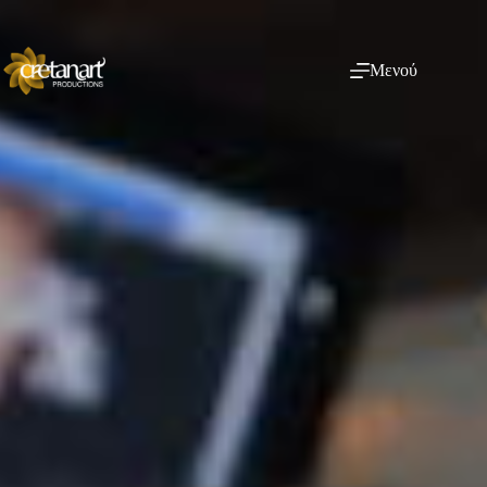
Μενού