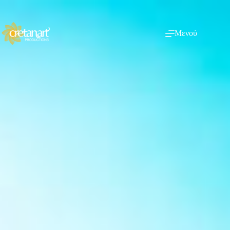
Μενού