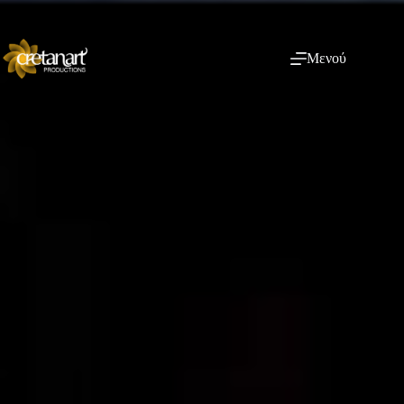
Μενού