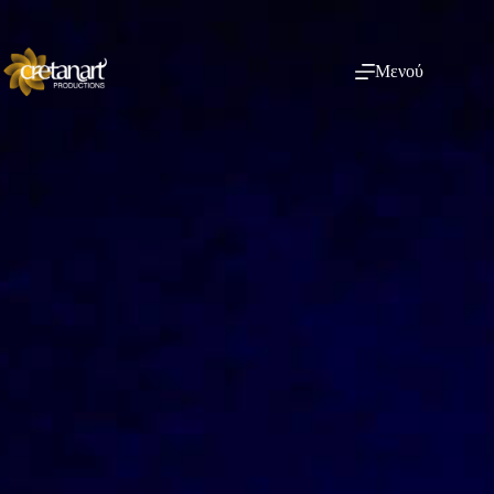
Μενού