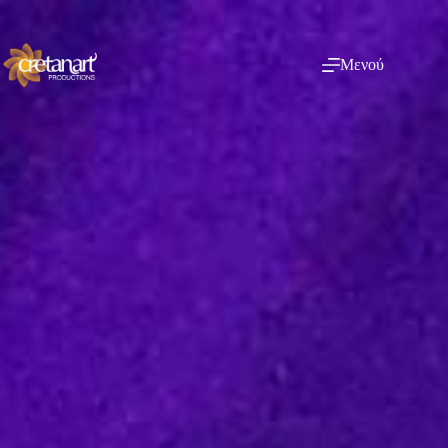
Μενού