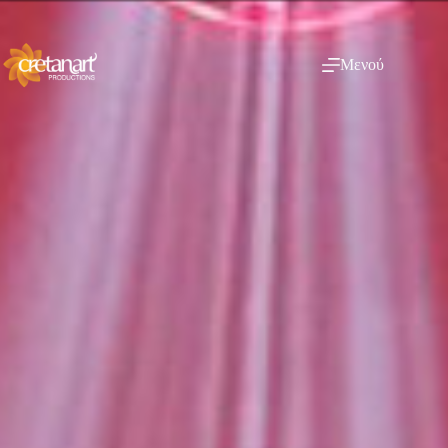
Μενού