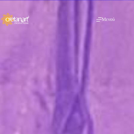
Μενού