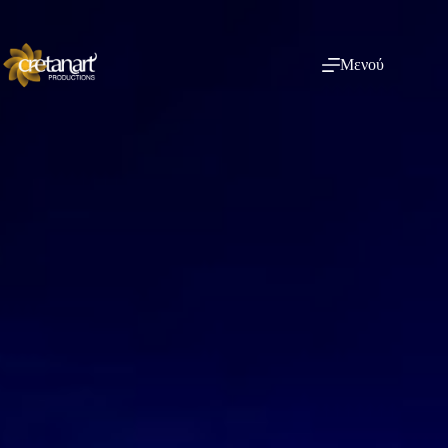
Μενού