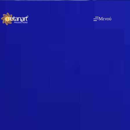
Μενού