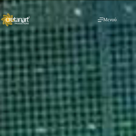
Μενού