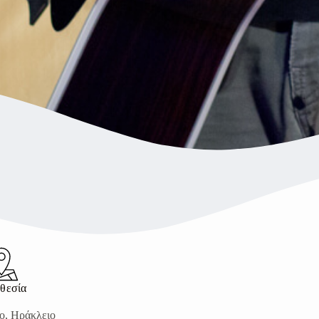
θεσία
ο, Ηράκλειο