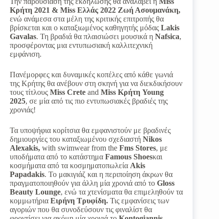
Την παρουσίαση της εκδήλωσης θα αναλάβει η
Miss
Κρήτη 2021 & Miss Ελλάς 2022
Ζωή Ασουμανάκη,
ενώ ανάμεσα στα μέλη της κριτικής επιτροπής θα
βρίσκεται και ο καταξιωμένος καθηγητής μόδας
Lakis
Gavalas
. Τη βραδιά θα πλαισιώσει μουσικά η
Nafsica
,
προσφέροντας μια εντυπωσιακή καλλιτεχνική
εμφάνιση.
Πανέμορφες και δυναμικές κοπέλες από κάθε γωνιά
της Κρήτης θα ανέβουν στη σκηνή για να διεκδικήσουν
τους τίτλους
Miss Crete
and
Miss Κρήτη Young
2025
, σε μία από τις πιο εντυπωσιακές βραδιές της
χρονιάς!
Τα υποψήφια κορίτσια θα εμφανιστούν με βραδινές
δημιουργίες του καταξιωμένου σχεδιαστή
Nikos
Alexakis,
with swimwear from the
Fms Stores
, με
υποδήματα από το κατάστημα
Famous Shoes
και
κοσμήματα από τα κοσμηματοπωλεία
Akis
Papadakis
. Το μακιγιάζ και η περιποίηση άκρων θα
πραγματοποιηθούν για άλλη μία χρονιά από το
Gloss
Beauty Lounge
, ενώ τα χτενίσματα θα επιμεληθούν τα
κομμωτήρια
Ειρήνη Τρυφίδη.
Τις εμφανίσεις των
αγοριών που θα συνοδεύσουν τις φιναλίστ θα
φροντίσει για ακόμη μία χρονιά το
Kontogiannis