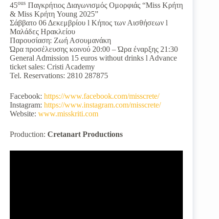
ous
45
Παγκρήτιος Διαγωνισμός Ομορφιάς “Miss Κρήτη
& Miss Κρήτη Young 2025”
Σάββατο 06 Δεκεμβρίου l Κήπος των Αισθήσεων l
Μαλάδες Ηρακλείου
Παρουσίαση: Ζωή Ασουμανάκη
Ώρα προσέλευσης κοινού 20:00 – Ώρα έναρξης 21:30
General Admission 15 euros without drinks l Advance
ticket sales: Cristi Academy
Tel. Reservations: 2810 287875
Facebook:
https://www.facebook.com/misscrete/
Instagram:
https://www.instagram.com/misscrete/
Website:
www.misskriti.com
Production:
Cretanart Productions