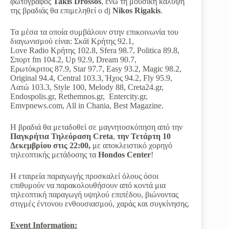
φωτογράφος
Takis Drossos
, ενώ τη μουσική κάλυψη
της βραδιάς θα επιμεληθεί ο dj
Nikos Rigakis
.
Τα μέσα τα οποία συμβάλουν στην
επικοινωνία του
διαγωνισμού είναι: Σκάϊ Κρήτης 92.1,
Love Radio Κρήτης 102.8, Sfera 98.7, Politica 89.8,
Σπορτ fm 104.2, Up 92.9, Dream 90.7,
Ερωτόκριτος 87.9, Star 97.7, Easy 93.2, Magic 98.2,
Original 94.4, Central 103.3, Ήχος 94.2, Fly 95.9,
Λατώ 103.3, Style 100, Melody 88, Creta24.gr,
Εndospolis.gr, Rethemnos.gr, Entercity.gr,
Emvpnews.com, All in Chania, Best Magazine.
Η βραδιά θα μεταδοθεί σε μαγνητοσκόπηση από την
Παγκρήτια Τηλεόραση Creta
,
την Τετάρτη 10
Δεκεμβρίου στις 22:00,
με αποκλειστικό χορηγό
τηλεοπτικής μετάδοσης τα
Hondos Center
!
Η εταιρεία παραγωγής προσκαλεί όλους όσοι
επιθυμούν να παρακολουθήσουν από κοντά μια
τηλεοπτική παραγωγή υψηλού επιπέδου, βιώνοντας
στιγμές έντονου ενθουσιασμού, χαράς και συγκίνησης.
Event Information: