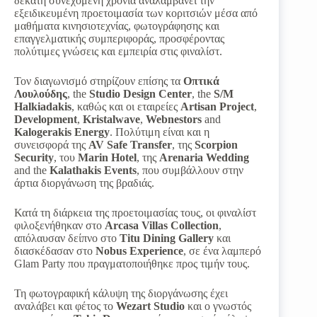
δέκατη συνεχόμενη χρονιά αναλαμβάνει την
εξειδικευμένη προετοιμασία των κοριτσιών μέσα από
μαθήματα κινησιοτεχνίας, φωτογράφησης και
επαγγελματικής συμπεριφοράς, προσφέροντας
πολύτιμες γνώσεις και εμπειρία στις φιναλίστ.
Τον διαγωνισμό στηρίζουν επίσης τα
Οπτικά
Λουλούδης
, the
Studio Design Center
, the
S/M
Halkiadakis
, καθώς και οι εταιρείες
Artisan Project
,
Development
,
Kristalwave
,
Webnestors
and
Kalogerakis Energy
. Πολύτιμη είναι και η
συνεισφορά της
AV Safe Transfer
, της
Scorpion
Security
, του
Marin Hotel
, της
Arenaria Wedding
and the
Kalathakis Events
, που συμβάλλουν στην
άρτια διοργάνωση της βραδιάς.
Κατά τη διάρκεια της προετοιμασίας τους, οι φιναλίστ
φιλοξενήθηκαν στο
Arcasa Villas Collection
,
απόλαυσαν δείπνο στο
Titu Dining Gallery
και
διασκέδασαν στο
Nobus
Experience
, σε ένα λαμπερό
Glam Party που πραγματοποιήθηκε προς τιμήν τους.
Τη φωτογραφική κάλυψη της διοργάνωσης έχει
αναλάβει και φέτος το
Wezart Studio
και ο γνωστός