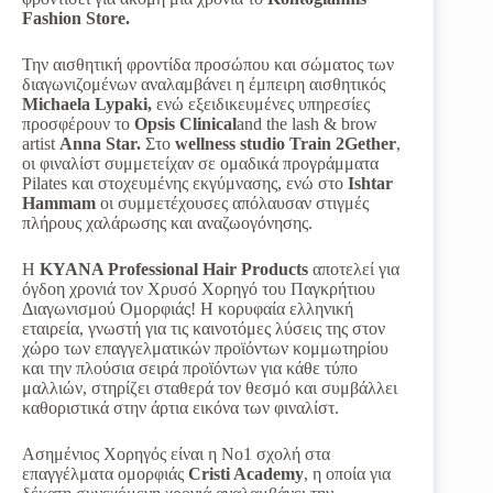
Fashion Store.
Την αισθητική φροντίδα προσώπου και σώματος των
διαγωνιζομένων αναλαμβάνει η έμπειρη αισθητικός
Michaela Lypaki,
ενώ εξειδικευμένες υπηρεσίες
προσφέρουν το
Opsis Clinical
and the lash & brow
artist
Anna Star.
Στο
wellness studio Train 2Gether
,
οι φιναλίστ συμμετείχαν σε ομαδικά προγράμματα
Pilates και στοχευμένης εκγύμνασης, ενώ στο
Ishtar
Hammam
οι συμμετέχουσες απόλαυσαν στιγμές
πλήρους χαλάρωσης και αναζωογόνησης.
Η
KYANA Professional Hair Products
αποτελεί για
όγδοη χρονιά τον Χρυσό Χορηγό του Παγκρήτιου
Διαγωνισμού Ομορφιάς! Η κορυφαία ελληνική
εταιρεία, γνωστή για τις καινοτόμες λύσεις της στον
χώρο των επαγγελματικών προϊόντων κομμωτηρίου
και την πλούσια σειρά προϊόντων για κάθε τύπο
μαλλιών, στηρίζει σταθερά τον θεσμό και συμβάλλει
καθοριστικά στην άρτια εικόνα των φιναλίστ.
Ασημένιος Χορηγός είναι η Νο1 σχολή στα
επαγγέλματα ομορφιάς
Cristi Academy
, η οποία για