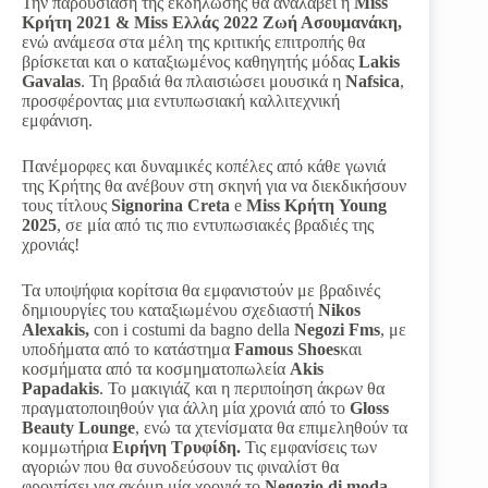
Την παρουσίαση της εκδήλωσης θα αναλάβει η
Miss
Κρήτη 2021 & Miss Ελλάς 2022
Ζωή Ασουμανάκη,
ενώ ανάμεσα στα μέλη της κριτικής επιτροπής θα
βρίσκεται και ο καταξιωμένος καθηγητής μόδας
Lakis
Gavalas
. Τη βραδιά θα πλαισιώσει μουσικά η
Nafsica
,
προσφέροντας μια εντυπωσιακή καλλιτεχνική
εμφάνιση.
Πανέμορφες και δυναμικές κοπέλες από κάθε γωνιά
της Κρήτης θα ανέβουν στη σκηνή για να διεκδικήσουν
τους τίτλους
Signorina Creta
e
Miss Κρήτη Young
2025
, σε μία από τις πιο εντυπωσιακές βραδιές της
χρονιάς!
Τα υποψήφια κορίτσια θα εμφανιστούν με βραδινές
δημιουργίες του καταξιωμένου σχεδιαστή
Nikos
Alexakis,
con i costumi da bagno della
Negozi Fms
, με
υποδήματα από το κατάστημα
Famous Shoes
και
κοσμήματα από τα κοσμηματοπωλεία
Akis
Papadakis
. Το μακιγιάζ και η περιποίηση άκρων θα
πραγματοποιηθούν για άλλη μία χρονιά από το
Gloss
Beauty Lounge
, ενώ τα χτενίσματα θα επιμεληθούν τα
κομμωτήρια
Ειρήνη Τρυφίδη.
Τις εμφανίσεις των
αγοριών που θα συνοδεύσουν τις φιναλίστ θα
φροντίσει για ακόμη μία χρονιά το
Negozio di moda