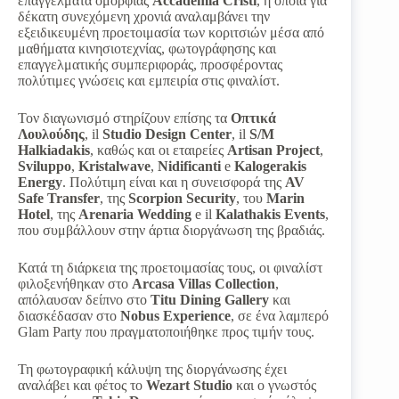
επαγγέλματα ομορφιάς
Accademia Cristi
, η οποία για
δέκατη συνεχόμενη χρονιά αναλαμβάνει την
εξειδικευμένη προετοιμασία των κοριτσιών μέσα από
μαθήματα κινησιοτεχνίας, φωτογράφησης και
επαγγελματικής συμπεριφοράς, προσφέροντας
πολύτιμες γνώσεις και εμπειρία στις φιναλίστ.
Τον διαγωνισμό στηρίζουν επίσης τα
Οπτικά
Λουλούδης
, il
Studio Design Center
, il
S/M
Halkiadakis
, καθώς και οι εταιρείες
Artisan Project
,
Sviluppo
,
Kristalwave
,
Nidificanti
e
Kalogerakis
Energy
. Πολύτιμη είναι και η συνεισφορά της
AV
Safe Transfer
, της
Scorpion Security
, του
Marin
Hotel
, της
Arenaria Wedding
e il
Kalathakis Events
,
που συμβάλλουν στην άρτια διοργάνωση της βραδιάς.
Κατά τη διάρκεια της προετοιμασίας τους, οι φιναλίστ
φιλοξενήθηκαν στο
Arcasa Villas Collection
,
απόλαυσαν δείπνο στο
Titu Dining Gallery
και
διασκέδασαν στο
Nobus
Experience
, σε ένα λαμπερό
Glam Party που πραγματοποιήθηκε προς τιμήν τους.
Τη φωτογραφική κάλυψη της διοργάνωσης έχει
αναλάβει και φέτος το
Wezart Studio
και ο γνωστός