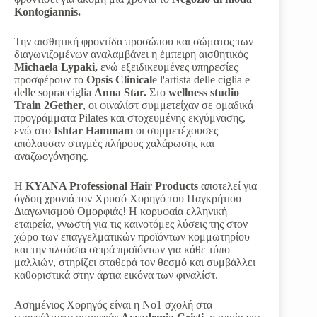
Kontogiannis.
Την αισθητική φροντίδα προσώπου και σώματος των
διαγωνιζομένων αναλαμβάνει η έμπειρη αισθητικός
Michaela Lypaki,
ενώ εξειδικευμένες υπηρεσίες
προσφέρουν το
Opsis Clinical
e l'artista delle ciglia e
delle sopracciglia
Anna Star.
Στο
wellness studio
Train 2Gether
, οι φιναλίστ συμμετείχαν σε ομαδικά
προγράμματα Pilates και στοχευμένης εκγύμνασης,
ενώ στο
Ishtar Hammam
οι συμμετέχουσες
απόλαυσαν στιγμές πλήρους χαλάρωσης και
αναζωογόνησης.
Η
KYANA Professional Hair Products
αποτελεί για
όγδοη χρονιά τον Χρυσό Χορηγό του Παγκρήτιου
Διαγωνισμού Ομορφιάς! Η κορυφαία ελληνική
εταιρεία, γνωστή για τις καινοτόμες λύσεις της στον
χώρο των επαγγελματικών προϊόντων κομμωτηρίου
και την πλούσια σειρά προϊόντων για κάθε τύπο
μαλλιών, στηρίζει σταθερά τον θεσμό και συμβάλλει
καθοριστικά στην άρτια εικόνα των φιναλίστ.
Ασημένιος Χορηγός είναι η Νο1 σχολή στα