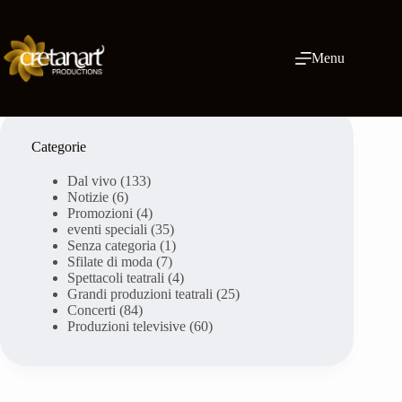
Vai
al
contenuto
Menu
Categorie
Dal vivo
(133)
Notizie
(6)
Promozioni
(4)
eventi speciali
(35)
Senza categoria
(1)
Sfilate di moda
(7)
Spettacoli teatrali
(4)
Grandi produzioni teatrali
(25)
Concerti
(84)
Produzioni televisive
(60)