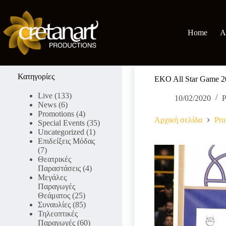
Μετάβαση
στο
περιεχόμενο
Home
A
Κατηγορίες
EKO All Star Game 2
Live
(133)
10/02/2020
P
News
(6)
Promotions
(4)
Αρχική σελίδα
Pro
Special Events
(35)
Uncategorized
(1)
Επιδείξεις Μόδας
(7)
Θεατρικές
Παραστάσεις
(4)
Μεγάλες
Παραγωγές
Θεάματος
(25)
Συναυλίες
(85)
Τηλεοπτικές
Παραγωγές
(60)