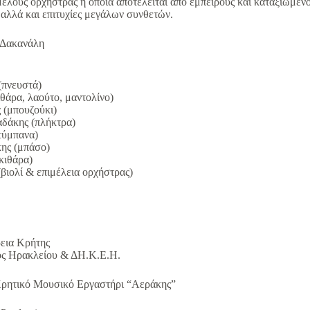
ελούς ορχήστρας η οποία αποτελείται από έμπειρους και καταξιωμένο
ς αλλά και επιτυχίες μεγάλων συνθετών.
 Δακανάλη
(πνευστά)
 (κιθάρα, λαούτο, μαντολίνο)
ακάκης (μπουζούκι)
Γ. Παπαδάκης (πλήκτρα)
ωρτζάκης (τύμπανα)
ης (μπάσο)
εονάκης (κιθάρα)
βιολί & επιμέλεια ορχήστρας)
εια Κρήτης
ος Ηρακλείου & ΔΗ.Κ.Ε.Η.
Κρητικό Μουσικό Εργαστήρι “Αεράκης”