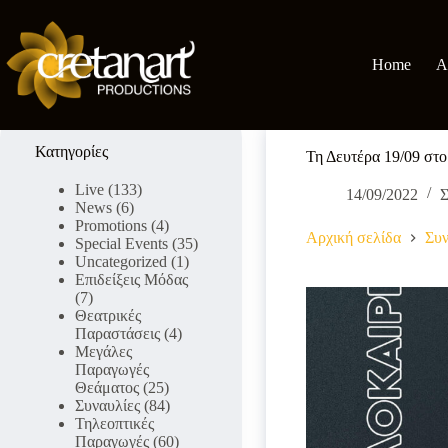
Μετάβαση
στο
περιεχόμενο
Home
A
Κατηγορίες
Τη Δευτέρα 19/09 στ
Live
(133)
14/09/2022
Σ
News
(6)
Promotions
(4)
Αρχική σελίδα
Συν
Special Events
(35)
Uncategorized
(1)
Επιδείξεις Μόδας
(7)
Θεατρικές
Παραστάσεις
(4)
Μεγάλες
Παραγωγές
Θεάματος
(25)
Συναυλίες
(84)
Τηλεοπτικές
Παραγωγές
(60)