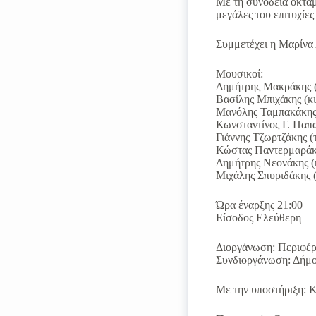
Με τη συνοδεία οκταμ
μεγάλες του επιτυχίε
Συμμετέχει η Μαρίνα
Μουσικοί:
Δημήτρης Μακράκης 
Βασίλης Μπιχάκης
Μανόλης Ταμπ
Κωνσταντίνος 
Γιάννης Τζ
Κώστας Παντερμαράκ
Δημήτρης Ν
Μιχάλης Σπυριδάκης (
Ώρα έναρξης 21:00
Είσοδος Ελεύθερη
Διοργάνωση: Περιφέρ
Συνδιοργάνωση: Δήμ
Με την υποστήριξη: 