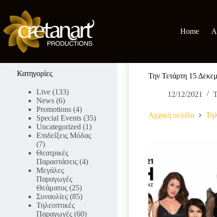
Μετάβαση
στο
περιεχόμενο
Home
A
Κατηγορίες
Την Τετάρτη 15 Δεκε
Live
(133)
12/12/2021
Τ
News
(6)
Promotions
(4)
Αρχική σελίδα
Τηλ
Special Events
(35)
Uncategorized
(1)
Επιδείξεις Μόδας
(7)
Θεατρικές
Παραστάσεις
(4)
Μεγάλες
Παραγωγές
Θεάματος
(25)
Συναυλίες
(85)
Τηλεοπτικές
Παραγωγές
(60)