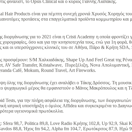
τις φιναλίστ, το Opsis Clinical και ο κύριος Γιάννης Λιαπάκης.
l Hair Products είναι για πέμπτη συνεχή χρονιά Χρυσός Χορηγός τ
 καινοτόμες προτάσεις στα επαγγελματικά προϊόντα κομμωτηρίου και μ
ς διοργάνωσης για το 2021 είναι η Cristi Academy η οποία φροντίζει
ις χορογραφίες, όσο και για την κινησιοτεχνία τους, ενώ για 1η φορά,
 και οι υπερσύγχρονες κλινικές του σε Αθήνα, Πάρο & Κρήτη SDA
ης προσφέρουν: S/M Χαλκιαδάκης, Shape Up And Feel Great της Ρένα
et, AV Safe Transfer, Kristalwave, Πυρεξέλιξη, Nova Απολυμαντική, 
eranda Café, Mokum, Round Travel, Art Fireworks.
η όλης της διοργάνωσης έχει αναλάβει ο Τάκης Δρόσσος. Τη μουσική
το ψυχαγωγικό μέρος θα εμφανιστούν ο Μάνος Μακρόπουλος και η Τ
id Tests, για την πλήρη ασφάλεια της διοργάνωσης, των διοργανωτώ
νική ιατρική υποστήριξη ο όμιλος Affidea και συγκεκριμένα το Διαγ
ρότερα υγειονομικά πρωτόκολλα.
 Sfera 98,7, Politica 89,8, Love Radio Κρήτης 102,8, Up 92,9, Skai 
avdos 88,8, Ήχος fm 94,2, Alpha fm 104,7, Ερωτόκριτος 87,9, Ηχώ 99