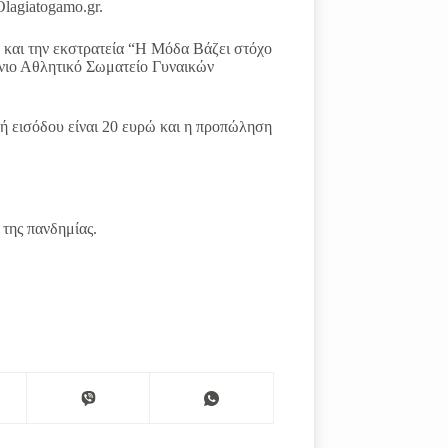
 Olagiatogamo.gr.
η και την εκστρατεία “Η Μόδα Βάζει στόχο
ήνιο Αθλητικό Σωματείο Γυναικών
μή εισόδου είναι 20 ευρώ και η προπώληση
 της πανδημίας.