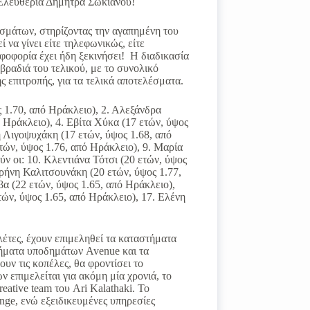
Ελευθερία Δήμητρα Σωκιανού!
εσμάτων, στηρίζοντας την αγαπημένη του
 να γίνει είτε τηλεφωνικώς, είτε
ηφοφορία έχει ήδη ξεκινήσει! Η διαδικασία
βραδιά του τελικού, με το συνολικό
 επιτροπής, για τα τελικά αποτελέσματα.
 1.70, από Ηράκλειο), 2. Αλεξάνδρα
ό Ηράκλειο), 4. Εβίτα Χύκα (17 ετών, ύψος
 Λιγοψυχάκη (17 ετών, ύψος 1.68, από
τών, ύψος 1.76, από Ηράκλειο), 9. Μαρία
ν οι: 10. Κλεντιάνα Τότσι (20 ετών, ύψος
ιρήνη Καλιτσουνάκη (20 ετών, ύψος 1.77,
α (22 ετών, ύψος 1.65, από Ηράκλειο),
τών, ύψος 1.65, από Ηράκλειο), 17. Ελένη
αλέτες, έχουν επιμεληθεί τα καταστήματα
τήματα υποδημάτων Avenue και τα
ν τις κοπέλες, θα φροντίσει το
 επιμελείται για ακόμη μία χρονιά, το
eative team του Ari Kalathaki. Το
nge, ενώ εξειδικευμένες υπηρεσίες