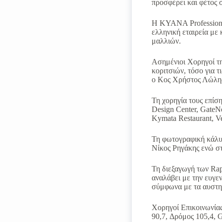
προσφέρει και φέτος σ
Η KYANA Professiona
ελληνική εταιρεία με
μαλλιών.
Ασημένιοι Χορηγοί τη
κοριτσιών, τόσο για τ
ο Κος Χρήστος Λώλης
Τη χορηγία τους επίσ
Design Center, GateN
Kymata Restaurant, V
Τη φωτογραφική κάλυψ
Νίκος Ρηγάκης ενώ σ
Τη διεξαγωγή των Rap
αναλάβει με την ευγε
σύμφωνα με τα αυστη
Χορηγοί Επικοινωνίας:
90,7, Δρόμος 105,4, G