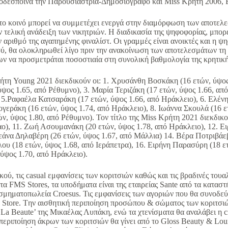
έσποινα την Παρουσιάστρια-Δημοσιογράφο και Miss Κρήτη 2006, 
 το κοινό μπορεί να συμμετέχει ενεργά στην διαμόρφωση των αποτελ
ν τελική ανάδειξη των νικητριών. Η διαδικασία της ψηφοφορίας, μπορεί
 αριθμό της αγαπημένης φιναλίστ. Οι γραμμές είναι ανοικτές και η ψ
ύ, θα ολοκληρωθεί λίγο πριν την ανακοίνωση των αποτελεσμάτων τη 
 να προσμετράται ποσοστιαία στη συνολική βαθμολογία της κρητικής
ρήτη Young 2021 διεκδικούν οι: 1. Χρυσάνθη Βοσκάκη (16 ετών, ύψος
ύψος 1.65, από Ρέθυμνο), 3. Μαρία Τεριζάκη (17 ετών, ύψος 1.66, απ
 5.Ραφαέλα Κατσαράκη (17 ετών, ύψος 1.66, από Ηράκλειο), 6. Ελένη
ογεράκη (16 ετών, ύψος 1.74, από Ηράκλειο), 8. Ιωάννα Σκουλά (16 ε
, ύψος 1.80, από Ρέθυμνο). Τον τίτλο της Miss Κρήτη 2021 διεκδικού
αο), 11. Ζωή Ασουμανάκη (20 ετών, ύψος 1.78, από Ηράκλειο), 12. Ε
εάνα Δηλαβέρη (26 ετών, ύψος 1.67, από Μάλλια) 14. Βέρα Ποτριβάεβ
ου (18 ετών, ύψος 1.68, από Ιεράπετρα), 16. Ειρήνη Παρασύρη (18 ε
ύψος 1.70, από Ηράκλειο).
ικού, τις casual εμφανίσεις των κοριτσιών καθώς και τις βραδινές του
α FMS Stores, τα υποδήματα είναι της εταιρείας Sante από τα κατασ
μηματοπωλεία Croesus. Τις εμφανίσεις των αγοριών που θα συνοδεύου
 Store. Tην αισθητική περιποίηση προσώπου & σώματος των κοριτσιών
 La Beaute’ της Μικαέλας Λυπάκη, ενώ τα χτενίσματα θα αναλάβει η cr
 περιποίηση άκρων των κοριτσιών θα γίνει από το Gloss Beauty & Lou