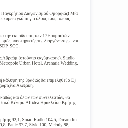
ου Παγκρήτιου Διαγωνισμού Ομορφιάς! Μία
ε ευρεία γκάμα για όλους τους τύπους
 για την εκπαίδευση των 17 θαυμαστών
 θερμός υποστηρικτής της διοργάνωσης είναι
, SDP, SCC.
ς Αβραάμ (στούντιο εκγύμνασης), Studio
Metropole Urban Hotel, Arenaria Wedding,
 κάλυψη της βραδιάς θα επιμεληθεί ο Dj
ζωρτζίνα Αλεξάκη.
ν καθώς και όλων των συντελεστών, θα
νωστικό Κέντρο Affidea Ηρακλείου Κρήτης,
Κρήτης 92,1, Smart Radio 104,5, Dream fm
,8, Panic 93,7, Style 100, Melody 88,