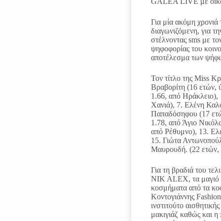
GALEA LIVE με οικοδ
Για μία ακόμη χρονιά
διαγωνιζόμενη, για τη
στέλνοντας sms με τον
ψηφοφορίας του κοινο
αποτέλεσμα των ψήφων
Τον τίτλο της Miss Κ
Βραβορίτη (16 ετών, 
1.66, από Ηράκλειο),
Χανιά), 7. Ελένη Καλ
Παπαδόσηφου (17 ετών
1.78, από Άγιο Νικόλ
από Ρέθυμνο), 13. Ελ
15. Γιώτα Αντωνοπούλ
Μαυρουδή. (22 ετών, 
Για τη βραδιά του τελ
NIK ALEX, τα μαγιό τ
κοσμήματα από τα κοσ
Κοντογιάννης Fashion
ινστιτούτο αισθητικής
μακιγιάζ καθώς και η