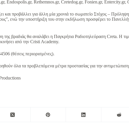
gr, Endospolis.gr, Rethemnos.gr, Cretedog.gr, Fonien.gr, Entercity.gr,
ει και προβάλλει για άλλη μία χρονιά το σωματείο Στόχος – Πρόληψ
θους”, ενώ την υποστήριξη του στην εκδήλωση προσφέρει το Πανελλ
η της βραδιάς θα αναλάβει η Παγκρήτια Ραδιοτηλεόραση Creta. Η τι
εκινήσει από την Cristi Academy.
34506 (θέσεις περιορισμένες).
ηθούν όλα τα προβλεπόμενα μέτρα προστασίας για την αντιμετώπιση
Productions