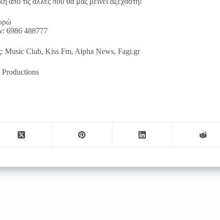
κή από τις άλλες που θα μας μείνει αξέχαστη!
ευρώ
: 6986 488777
ς: Music Club, Kiss Fm, Alpha News, Fagi.gr
nart Productions