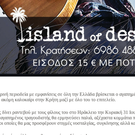
ρινή περιοδεία με εμφανίσεις σε όλη την Ελλάδα βρίσκεται ο αγαπημέ
α ακόμη καλοκαίρι στην Κρήτη μαζί με όλο του το επιτελείο.
ς δίνει ραντεβού με τους φίλους του στο Ηράκλειο την Κυριακή 31 Ιουλ
Ο αγαπημένος τραγουδιστής θα ερμηνεύσει παλιά, αξέχαστα κομμάτια 
 οι οποίες θα μας προσφέρουν στιγμές νοσταλγίας, συγκίνησης αλλά κ