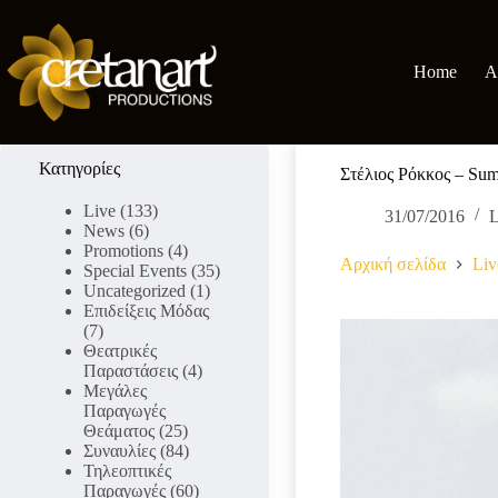
Μετάβαση
στο
περιεχόμενο
Home
A
Κατηγορίες
Στέλιος Ρόκκος – Su
Live
(133)
31/07/2016
L
News
(6)
Promotions
(4)
Αρχική σελίδα
Liv
Special Events
(35)
Uncategorized
(1)
Επιδείξεις Μόδας
(7)
Θεατρικές
Παραστάσεις
(4)
Μεγάλες
Παραγωγές
Θεάματος
(25)
Συναυλίες
(84)
Τηλεοπτικές
Παραγωγές
(60)