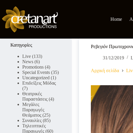
Μετάβαση
στο
περιεχόμενο
Home
A
Κατηγορίες
Ρεβεγιόν Πρωτοχρονιά
Live
(133)
31/12/2019
L
News
(6)
Promotions
(4)
Αρχική σελίδα
Liv
Special Events
(35)
Uncategorized
(1)
Επιδείξεις Μόδας
(7)
Θεατρικές
Παραστάσεις
(4)
Μεγάλες
Παραγωγές
Θεάματος
(25)
Συναυλίες
(85)
Τηλεοπτικές
Παραγωγές
(60)