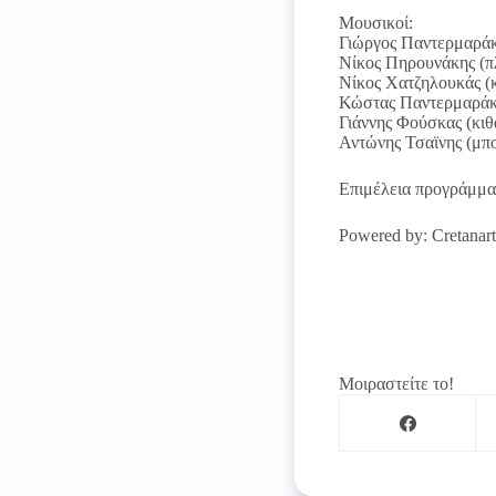
Μουσικοί:
Γιώργος Παντερμαράκ
Νίκος Πηρουνάκης (π
Νίκος Χατζηλουκάς (
Κώστας Παντερμαράκ
Γιάννης Φούσκας (κιθ
Αντώνης Τσαϊνης (μπ
Επιμέλεια προγράμμ
Powered by: Cretanart
Μοιραστείτε το!