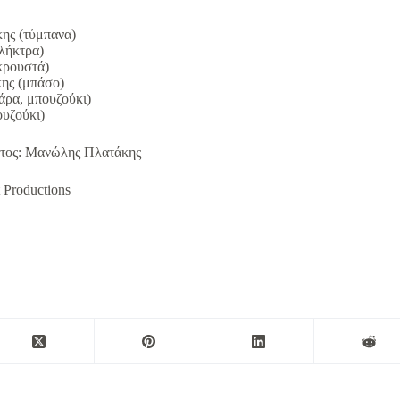
ης (τύμπανα)
λήκτρα)
κρουστά)
ης (μπάσο)
άρα, μπουζούκι)
ουζούκι)
ατος: Μανώλης Πλατάκης
 Productions