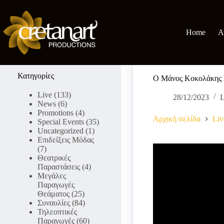
Μετάβαση
στο
περιεχόμενο
Home
A
Κατηγορίες
Ο Μάνος Κοκολάκης l
Live
(133)
28/12/2023
L
News
(6)
Promotions
(4)
Αρχική σελίδα
Liv
Special Events
(35)
Uncategorized
(1)
Επιδείξεις Μόδας
(7)
Θεατρικές
Παραστάσεις
(4)
Μεγάλες
Παραγωγές
Θεάματος
(25)
Συναυλίες
(84)
Τηλεοπτικές
Παραγωγές
(60)