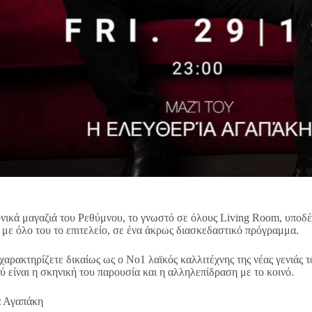
ονικά μαγαζιά του Ρεθύμνου, το γνωστό σε όλους Living Room, υποδ
ε όλο του το επιτελείο, σε ένα άκρως διασκεδαστικό πρόγραμμα.
ρακτηρίζετε δικαίως ως ο Νο1 λαϊκός καλλιτέχνης της νέας γενιάς το
ύ είναι η σκηνική του παρουσία και η αλληλεπίδραση με το κοινό.
α Αγαπάκη