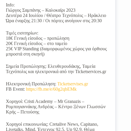
Info:
Γιώργος Σαμπάνης – Καλοκαίρι 2023
Δευτέρα 24 Ιουλίου / Θέατρο Τεχνόπολις – Ηράκλειο
Ώρα έναρξης 21:30 / Οι πόρτες ανοίγουν στις 20:30
Τιμές εισιτηρίων:
18€ Γενική είσοδος – προπώληση
20€ Γενική είσοδος – στο ταμείο
25€ VIP Standing (διαμορφωμένος χώρος για όρθιους
μπροστά στη σκηνή)
Σημεία Προπώλησης: Ελευθερουδάκης, Ταμεία
Τεχνόπολις και ηλεκτρονικά από την Ticketservices.gr
Ηλεκτρονική Προπώληση:
Ticketservises.gr
FB Event:
https://fb.me/e/60g2qbEMk
Χορηγοί: Cristi Academy – Mr Granazis –
Ρομπογιαννάκης Ανδρέας – Κέντρο Ξένων Γλωσσών
Κρής – Πετούσης
Χορηγοί επικοινωνίας: Cretalive News, Capitano,
Livetalks, Mind, Έντεχνος 92.5, Up 92.9, Θέμα