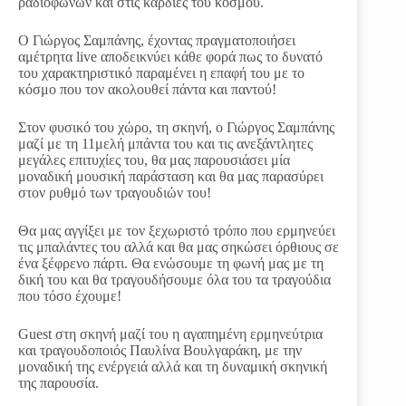
ραδιοφώνων και στις καρδιές του κόσμου.
Ο Γιώργος Σαμπάνης, έχοντας πραγματοποιήσει
αμέτρητα live αποδεικνύει κάθε φορά πως το δυνατό
του χαρακτηριστικό παραμένει η επαφή του με το
κόσμο που τον ακολουθεί πάντα και παντού!
Στον φυσικό του χώρο, τη σκηνή, ο Γιώργος Σαμπάνης
μαζί με τη 11μελή μπάντα του και τις ανεξάντλητες
μεγάλες επιτυχίες του, θα μας παρουσιάσει μία
μοναδική μουσική παράσταση και θα μας παρασύρει
στον ρυθμό των τραγουδιών του!
Θα μας αγγίξει με τον ξεχωριστό τρόπο που ερμηνεύει
τις μπαλάντες του αλλά και θα μας σηκώσει όρθιους σε
ένα ξέφρενο πάρτι. Θα ενώσουμε τη φωνή μας με τη
δική του και θα τραγουδήσουμε όλα του τα τραγούδια
που τόσο έχουμε!
Guest στη σκηνή μαζί του η αγαπημένη ερμηνεύτρια
και τραγουδοποιός Παυλίνα Βουλγαράκη, με την
μοναδική της ενέργειά αλλά και τη δυναμική σκηνική
της παρουσία.